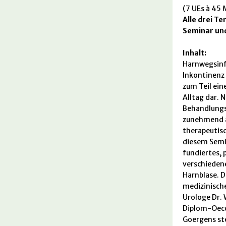
(7 UEs à 45 
Alle drei T
Seminar und
Inhalt:
Harnwegsinf
Inkontinenz 
zum Teil ein
Alltag dar. 
Behandlungs
zunehmend a
therapeutisc
diesem Sem
fundiertes, 
verschieden
Harnblase. D
medizinisch
Urologe Dr. 
Diplom-Oeco
Goergens ste