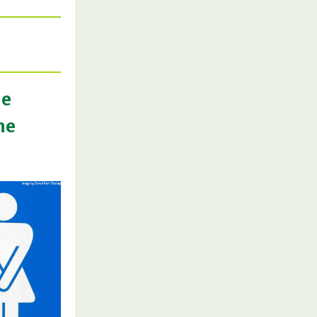
he
he