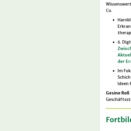
Wissenswert
Co.
Harnbl
Erkra
therap
6. Dig
Zwisch
Aktue
der E
Im Fok
Schich
Ideen 
Gesine Roß
Geschäftsste
Fortbi