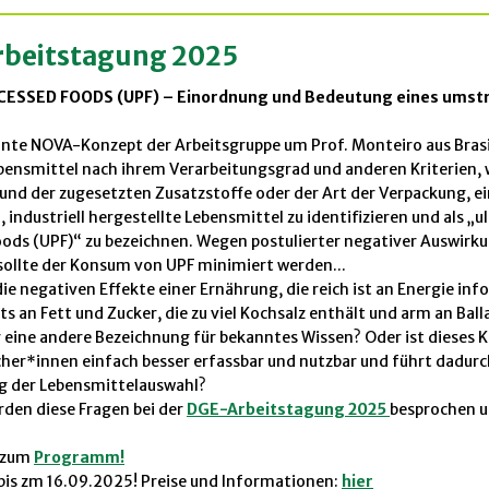
beitstagung 2025
ESSED FOODS (UPF) – Einordnung und Bedeutung eines umstr
nte NOVA-Konzept der Arbeitsgruppe um Prof. Monteiro aus Brasi
bensmittel nach ihrem Verarbeitungsgrad und anderen Kriterien, 
und der zugesetzten Zusatzstoffe oder der Art der Verpackung, ei
 industriell hergestellte Lebensmittel zu identifizieren und als „u
ods (UPF)“ zu bezeichnen. Wegen postulierter negativer Auswirku
sollte der Konsum von UPF minimiert werden...
ie negativen Effekte einer Ernährung, die reich ist an Energie info
s an Fett und Zucker, die zu viel Kochsalz enthält und arm an Bal
nur eine andere Bezeichnung für bekanntes Wissen? Oder ist dieses 
her*innen einfach besser erfassbar und nutzbar und führt dadurch
g der Lebensmittelauswahl?
rden diese Fragen bei der
DGE-Arbeitstagung
2025
besprochen 
s zum
Programm!
is zm 16.09.2025! Preise und Informationen:
hier