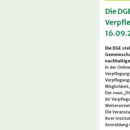
Die DGE
Verpfl
16.09.
Die DGE ste
Gemeinscha
nachhaltige
In der Onlin
Verpflegun
Verpflegungs
Möglichkeit,
Der neue „D
ihr Verpfleg
Weiterentwic
Die Veransta
ihrer Institu
Anmeldung 