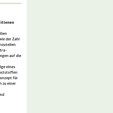
ittenen
lien
wie der Zahl
nzuteilen
ltra-
ngen auf die
lge eines
laststoffen
Konzept für
 zu einer
und