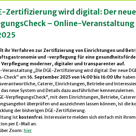
-Zertifizierung wird digital: Der neu
egungsCheck – Online-Veranstaltung
2025
llt ihr Verfahren zur Zertifizierung von Einrichtungen und Bet
ftsgastronomie und -verpflegung für eine gesundheitsförde
 Verpflegung moderner, digitaler und transparenter auf.
e-Veranstaltung „Die DGE-Zertifizierung wird digital: Der neue DG
gs-Check“ am
16. September 2025 von 14:00 bis 16:00 Uhr
haben
verantwortliche, Caterer, Einrichtungen, Betriebe und Interessier
 das neue System und Details dazu ausführlicher kennenzulernen.
GE-VerpflegungsCheck“, mit dem Einrichtungen, Betriebe, Caterer
ungsangebot überprüfen und auszeichnen lassen können, ist die 
klung der bisherigen DGE-Zertifizierung.
ltung ist
kostenfrei
. Interessierte melden sich einfach mit ihr
tion per E-Mail an.
über Zoom:
hier