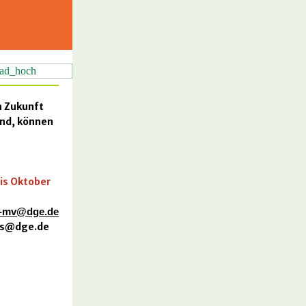
n Zukunft
ind, können
is Oktober
-mv@dge.de
ss@dge.de