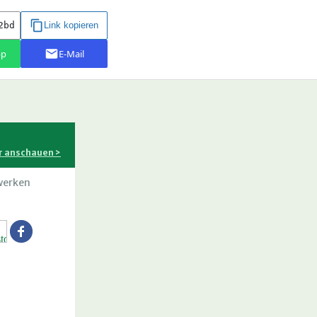
r anschauen >
werken