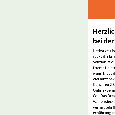
Herzli
bei de
Herbstzeit i
rückt die E
Sektion MV 
thematisiere
wann kippt d
viel hilft be
Ganz neu 2 S
Online-Semi
Co!! Das Dr
Vahlensieck 
vermitteln I
ernährungst