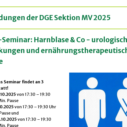
ldunge
n d
er
DGE Sektion MV
2025
-Seminar: Harnblase & Co - urologisc
kungen und ernährungstherapeutisc
e
s Seminar findet an 3
att!
.10.2025
von 17:30 – 19:30
Min. Pause
10.2025
von 17:30 – 19:30 Uhr
 Pause und
.10.2025
von 17:30 – 19:30
Min. Pause