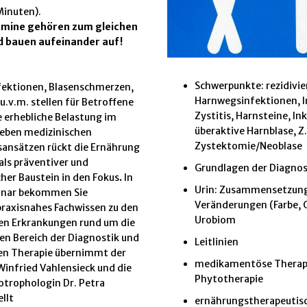
Minuten).
ermine gehören zum gleichen
 bauen aufeinander auf!
Schwerpunkte: rezidivi
ektionen, Blasenschmerzen,
Harnwegsinfektionen, In
u.v.m. stellen für Betroffene
Zystitis, Harnsteine, In
e erhebliche Belastung im
überaktive Harnblase, Z.
Neben medizinischen
Zystektomie/Neoblase
ansätzen rückt die Ernährung
ls präventiver und
Grundlagen der Diagnos
her Baustein in den Fokus
.
In
Urin: Zusammensetzun
inar bekommen Sie
Veränderungen (Farbe, G
praxisnahes Fachwissen zu den
Urobiom
en Erkrankungen rund um die
en Bereich der Diagnostik und
Leitlinien
en Therapie übernimmt der
medikamentöse Therap
Winfried Vahlensieck und die
Phytotherapie
trophologin Dr. Petra
llt
ernährungstherapeutis