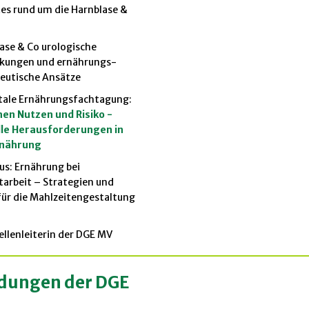
es rund um die Harnblase &
ase & Co urologische
nkungen und ernährungs-
eutische Ansätze
itale Ernährungsfachtagung:
en Nutzen und Risiko -
lle Herausforderungen in
rnährung
us: Ernährung bei
tarbeit – Strategien und
für die Mahlzeitengestaltung
llenleiterin der DGE MV
ldunge
n der DGE