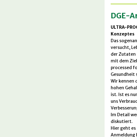
DGE-Ar
ULTRA-PROC
Konzeptes
Das sogenan
versucht, Le
der Zutaten 
mit dem Ziel,
processed fo
Gesundheit 
Wir kennen d
hohen Gehalt
ist. Ist es 
uns Verbrauc
Verbesserun
Im Detail we
diskutiert.
Hier geht e
Anmeldung b