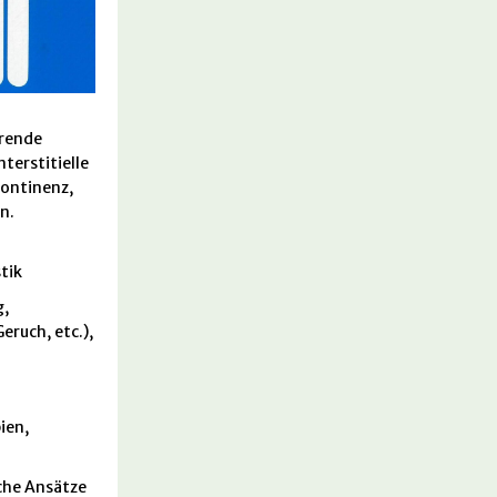
erende
terstitielle
kontinenz,
n.
tik
g,
eruch, etc.),
ien,
che Ansätze