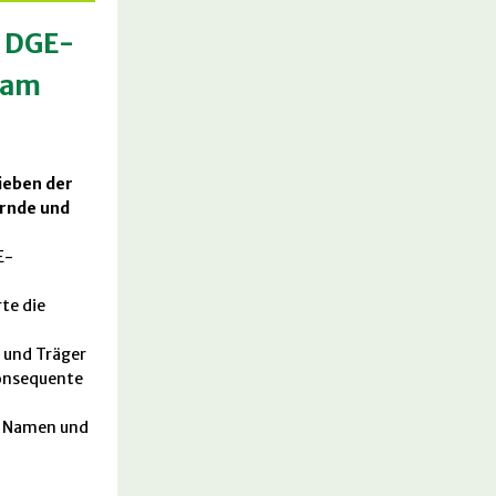
e DGE-
 am
rieben der
rnde und
E-
te die
 und Träger
konsequente
em Namen und