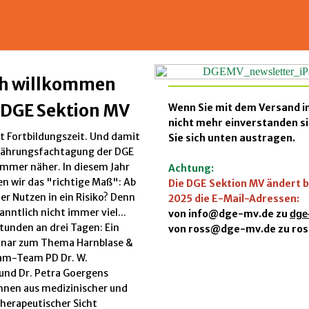
ch willkommen
r DGE Sektion MV
Wenn Sie mit dem Versand i
nicht mehr einverstanden s
st Fortbildungszeit. Und damit
Sie sich unten austragen.
rnährungsfachtagung der DGE
immer näher. In diesem Jahr
Achtung:
n wir das "richtige Maß": Ab
Die DGE Sektion MV ändert b
er Nutzen in ein Risiko? Denn
2025 die E-Mail-Adressen:
kanntlich nicht immer viel...
von
info@dge-mv.de
zu
dge
tunden an drei Tagen: Ein
von
ross@dge-mv.de
zu ro
nar zum Thema Harnblase &
eam-Team PD Dr. W.
und Dr. Petra Goergens
hnen aus medizinischer und
herapeutischer Sicht