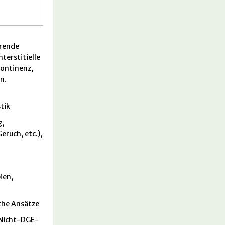
erende
terstitielle
kontinenz,
n.
tik
g,
eruch, etc.),
ien,
che Ansätze
 Nicht-DGE-