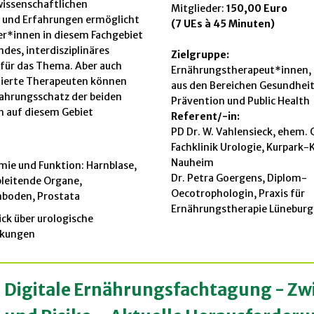
issenschaftlichen
Mitglieder:
150,00 Euro
 und Erfahrungen ermöglicht
(7 UEs à 45 Minuten)
er*innen in diesem Fachgebiet
des, interdisziplinäres
Zielgruppe:
 für das Thema. Aber auch
Ernährungstherapeut*innen, 
nierte Therapeuten können
aus den Bereichen Gesundheit
ahrungsschatz der beiden
Prävention und Public Health
n auf diesem Gebiet
Referent/-in:
PD Dr. W. Vahlensieck, ehem. 
Fachklinik Urologie, Kurpark-K
Nauheim
ie und Funktion: Harnblase,
Dr. Petra Goergens, Diplom-
leitende Organe,
Oecotrophologin, Praxis für
boden, Prostata
Ernährungstherapie Lüneburg
ick über urologische
nkungen
. Digitale Ernährungsfachtagung - Zw