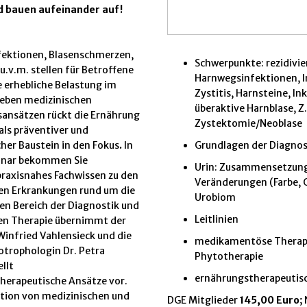
 bauen aufeinander auf!
ektionen, Blasenschmerzen,
Schwerpunkte: rezidivi
u.v.m. stellen für Betroffene
Harnwegsinfektionen, In
e erhebliche Belastung im
Zystitis, Harnsteine, In
Neben medizinischen
überaktive Harnblase, Z.
ansätzen rückt die Ernährung
Zystektomie/Neoblase
ls präventiver und
her Baustein in den Fokus
.
In
Grundlagen der Diagnos
inar bekommen Sie
Urin: Zusammensetzun
praxisnahes Fachwissen zu den
Veränderungen (Farbe, G
en Erkrankungen rund um die
Urobiom
en Bereich der Diagnostik und
Leitlinien
en Therapie übernimmt der
Winfried Vahlensieck und die
medikamentöse Therap
trophologin Dr. Petra
Phytotherapie
llt
ernährungstherapeutis
herapeutische Ansätze vor.
tion von medizinischen und
DGE Mitglieder
145,00 Euro
;