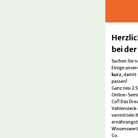
Herzli
bei de
Suchen Sie n
Einige unser
kurz
, damit 
passen!
Ganz neu 2 S
Online-Semi
Co!! Das Dr
Vahlensieck 
vermitteln I
ernährungst
Wissenswert
Co.