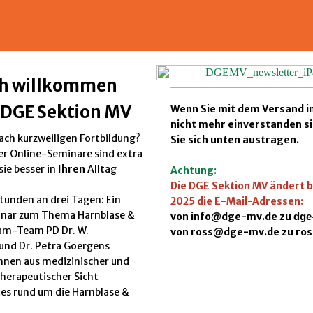
ch willkommen
r DGE Sektion MV
Wenn Sie mit dem Versand i
nicht mehr einverstanden s
ach kurzweiligen Fortbildung?
Sie sich unten austragen.
er Online-Seminare sind extra
sie besser in
Ihren
Alltag
Achtung:
Die DGE Sektion MV ändert b
tunden an drei Tagen: Ein
2025 die E-Mail-Adressen:
nar zum Thema Harnblase &
von
info@dge-mv.de
zu
dge
eam-Team PD Dr. W.
von
ross@dge-mv.de
zu ro
und Dr. Petra Goergens
hnen aus medizinischer und
herapeutischer Sicht
es rund um die Harnblase &