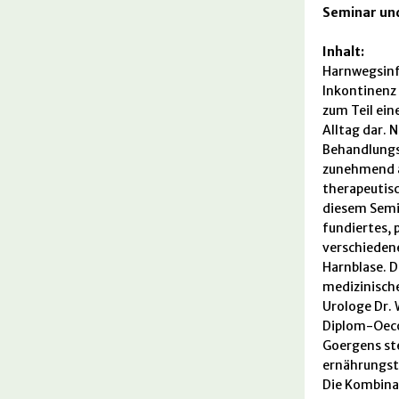
Seminar und
Inhalt:
Harnwegsinf
Inkontinenz 
zum Teil ein
Alltag dar. 
Behandlungs
zunehmend a
therapeutisc
diesem Sem
fundiertes, 
verschieden
Harnblase. D
medizinisch
Urologe Dr. 
Diplom-Oeco
Goergens ste
ernährungst
Die Kombina