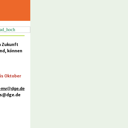
n Zukunft
ind, können
is Oktober
-mv@dge.de
ss@dge.de