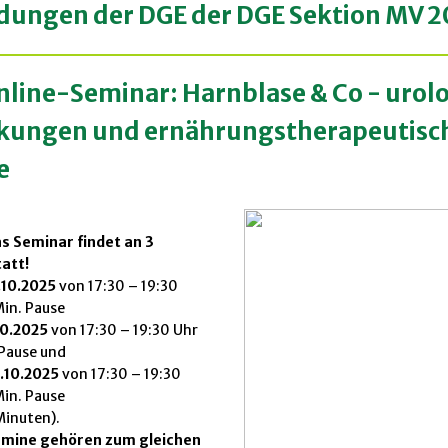
ldunge
n d
er DG
E der DGE Sektion MV
2
nline-Seminar: Harnblase & Co - urol
kungen und ernährungstherapeutisc
e
s Seminar findet an 3
att!
.10.2025
von 17:30 – 19:30
Min. Pause
10.2025
von 17:30 – 19:30 Uhr
 Pause und
.10.2025
von 17:30 – 19:30
Min. Pause
Minuten).
ermine gehören zum gleichen