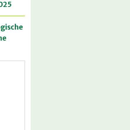
025
ogische
he