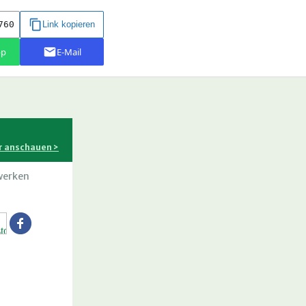
r anschauen >
werken