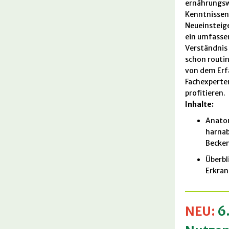
ernährungsw
Kenntnissen
Neueinsteig
ein umfassen
Verständnis
schon routi
von dem Erf
Fachexperte
profitieren.
Inhalte:
Anatom
harnab
Becken
Überbl
Erkra
NEU:
6