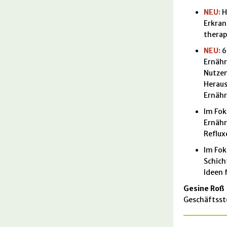
NEU:
H
Erkra
therap
NEU:
6
Ernäh
Nutzen
Heraus
Ernäh
Im Fok
Ernähr
Reflux
Im Fok
Schich
Ideen 
Gesine Roß
Geschäftsste