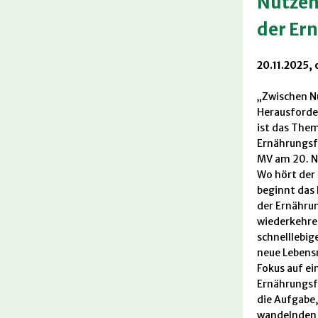
Nutzen
der Er
20.11.2025, 
„Zwischen Nu
Herausforde
ist das Them
Ernährungsf
MV am 20. 
Wo hört der
beginnt das 
der Ernährun
wiederkehre
schnelllebig
neue Lebens
Fokus auf ei
Ernährungsf
die Aufgabe,
wandelnden 