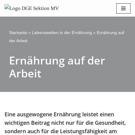
Bitte
beachten
Zum
Sie:
Inhalt
Diese
springen
Startseite
»
Lebenswelten in der Ernährung
»
Ernährung auf
Website
der Arbeit
enthält
ein
Ernährung auf der
Barrierefreiheitssystem.
Arbeit
Eine ausgewogene Ernährung leistet einen
wichtigen Beitrag nicht nur für die Gesundheit,
sondern auch für die Leistungsfähigkeit am