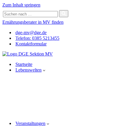
Bitte
Zum Inhalt springen
beachten
Suchen
Sie:
nach …
Diese
Ernährungsberater in MV finden
Website
enthält
dge-mv@dge.de
ein
Telefon: 0385 5213455
Barrierefreiheitssystem.
Kontaktformular
Drücken
Sie
Strg-
F11,
Startseite
um
Lebenswelten
die
Website
an
Sehbehinderte
anzupassen,
die
einen
Bildschirmleser
verwenden;
Drücken
Veranstaltungen
Sie
Strg-