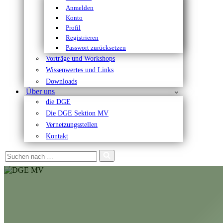
Anmelden
Konto
Profil
Registrieren
Passwort zurücksetzen
Vorträge und Workshops
Wissenwertes und Links
Downloads
Über uns
die DGE
Die DGE Sektion MV
Vernetzungsstellen
Kontakt
Suchen
nach …