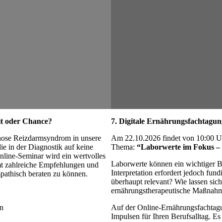
it oder Chance?
7. Digitale Ernährungsfachtag
gnose Reizdarmsyndrom in unsere
Am 22.10.2026 findet von 10:00 U
ie in der Diagnostik auf keine
Thema:
“Laborwerte im Fokus – 
nline-Seminar wird ein wertvolles
Laborwerte können ein wichtiger Ba
t zahlreiche Empfehlungen und
Interpretation erfordert jedoch fun
athisch beraten zu können.
überhaupt relevant? Wie lassen sic
ernährungstherapeutische Maßnah
en
Auf der Online-Ernährungsfachtagun
Impulsen für Ihren Berufsalltag. E