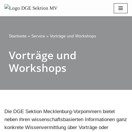
Bitte
beachten
Zum
Sie:
Inhalt
Diese
springen
Website
Startseite
»
Service
»
Vorträge und Workshops
enthält
Vorträge und
ein
Barrierefreiheitssystem.
Workshops
Die DGE Sektion Mecklenburg-Vorpommern bietet
neben ihren wissenschaftsbasierten Informationen ganz
konkrete Wissenvermittlung über Vorträge oder