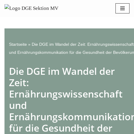
Bitte
beachten
Zum
Sie:
Inhalt
Diese
springen
Website
enthält
Startseite
»
Die DGE im Wandel der Zeit: Ernährungswissenschaft
ein
und Ernährungskommunikation für die Gesundheit der Bevölkeru
Barrierefreiheitssystem.
Die DGE im Wandel der
Zeit:
Ernährungswissenschaft
und
Ernährungskommunikatio
für die Gesundheit der