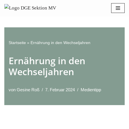
Bitte
beachten
Zum
Sie:
Inhalt
Diese
springen
Website
enthält
Startseite
»
Ernährung in den Wechseljahren
ein
Ernährung in den
Barrierefreiheitssystem.
Wechseljahren
von
Gesine Roß
7. Februar 2024
Medientipp