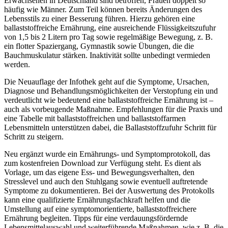
Erwachsenen in Deutschland sind betroffen, Frauen doppelt so
häufig wie Männer. Zum Teil können bereits Änderungen des
Lebensstils zu einer Besserung führen. Hierzu gehören eine
ballaststoffreiche Ernährung, eine ausreichende Flüssigkeitszufuhr
von 1,5 bis 2 Litern pro Tag sowie regelmäßige Bewegung, z. B.
ein flotter Spaziergang, Gymnastik sowie Übungen, die die
Bauchmuskulatur stärken. Inaktivität sollte unbedingt vermieden
werden.
Die Neuauflage der Infothek geht auf die Symptome, Ursachen,
Diagnose und Behandlungsmöglichkeiten der Verstopfung ein und
verdeutlicht wie bedeutend eine ballaststoffreiche Ernährung ist –
auch als vorbeugende Maßnahme. Empfehlungen für die Praxis und
eine Tabelle mit ballaststoffreichen und ballaststoffarmen
Lebensmitteln unterstützen dabei, die Ballaststoffzufuhr Schritt für
Schritt zu steigern.
Neu ergänzt wurde ein Ernährungs- und Symptomprotokoll, das
zum kostenfreien Download zur Verfügung steht. Es dient als
Vorlage, um das eigene Ess- und Bewegungsverhalten, den
Stresslevel und auch den Stuhlgang sowie eventuell auftretende
Symptome zu dokumentieren. Bei der Auswertung des Protokolls
kann eine qualifizierte Ernährungsfachkraft helfen und die
Umstellung auf eine symptomorientierte, ballaststoffreichere
Ernährung begleiten. Tipps für eine verdauungsfördernde
Lebensmittelauswahl und weiterführende Maßnahmen, wie z. B. die