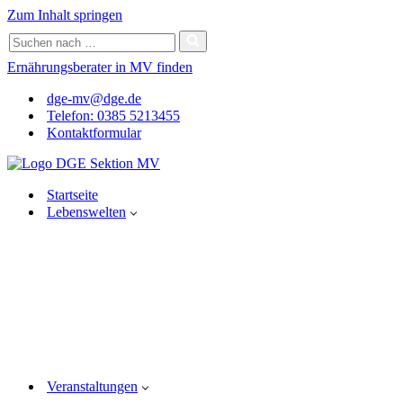
Bitte
Zum Inhalt springen
beachten
Suchen
Sie:
nach …
Diese
Ernährungsberater in MV finden
Website
enthält
dge-mv@dge.de
ein
Telefon: 0385 5213455
Barrierefreiheitssystem.
Kontaktformular
Startseite
Lebenswelten
Veranstaltungen