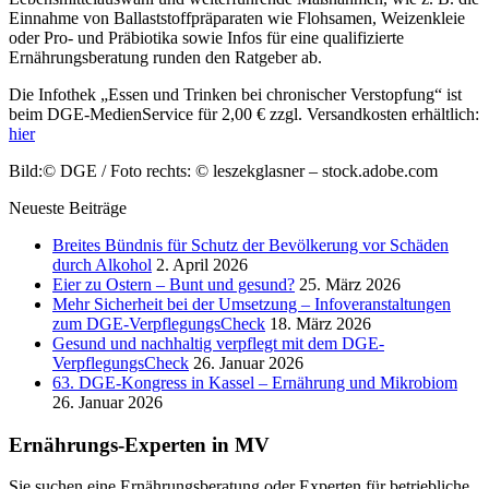
Einnahme von Ballaststoffpräparaten wie Flohsamen, Weizenkleie
oder Pro- und Präbiotika sowie Infos für eine qualifizierte
Ernährungsberatung runden den Ratgeber ab.
Die Infothek „Essen und Trinken bei chronischer Verstopfung“ ist
beim DGE-MedienService für 2,00 € zzgl. Versandkosten erhältlich:
hier
Bild:© DGE / Foto rechts: © leszekglasner – stock.adobe.com
Neueste Beiträge
Breites Bündnis für Schutz der Bevölkerung vor Schäden
durch Alkohol
2. April 2026
Eier zu Ostern – Bunt und gesund?
25. März 2026
Mehr Sicherheit bei der Umsetzung – Infoveranstaltungen
zum DGE-VerpflegungsCheck
18. März 2026
Gesund und nachhaltig verpflegt mit dem DGE-
VerpflegungsCheck
26. Januar 2026
63. DGE-Kongress in Kassel – Ernährung und Mikrobiom
26. Januar 2026
Ernährungs-Experten in MV
Sie suchen eine Ernährungsberatung oder Experten für betriebliche