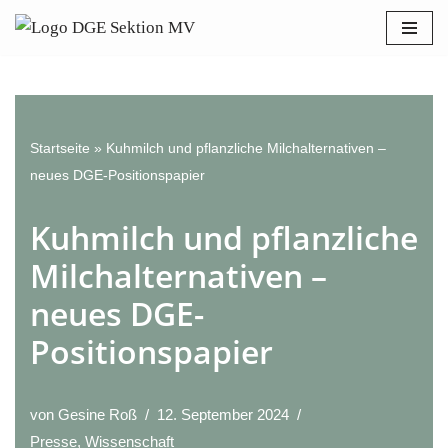
Bitte
beachten
Zum
Sie:
Inhalt
Diese
springen
Website
enthält
Startseite
»
Kuhmilch und pflanzliche Milchalternativen –
ein
neues DGE-Positionspapier
Barrierefreiheitssystem.
Kuhmilch und pflanzliche
Milchalternativen –
neues DGE-
Positionspapier
von
Gesine Roß
12. September 2024
Presse
,
Wissenschaft