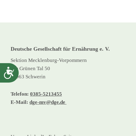
Deutsche Gesellschaft für Ernährung e. V.
Sektion Mecklenburg-Vorpommern
Am Grünen Tal 50
Barrierefreiheit
19063 Schwerin
Telefon:
0385-5213455
E-Mail:
dge-mv@dge.de