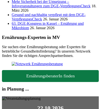
Mehr Sicherheit bei der Umsetzung –
Infoveranstaltungen zum DGE-VerpflegungsCheck
18.
März 2026
Gesund und nachhaltig verpflegt mit dem DGE-
VerpflegungsCheck
26. Januar 2026
63. DGE-Kongress in Kassel – Ernährung und
Mikrobiom
26. Januar 2026
Ernährungs-Experten in MV
Sie suchen eine Ernährungsberatung oder Experten für
betriebliche Gesundheitsförderung? In unserem Netzwerk
finden Sie die richtigen AnsprechpartnerInnen.
ErnährungsberaterIn finden
in Planung ...
22.10.2026