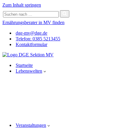
Bitte
Zum Inhalt springen
beachten
Suchen
Sie:
nach …
Diese
Ernährungsberater in MV finden
Website
enthält
dge-mv@dge.de
ein
Telefon: 0385 5213455
Barrierefreiheitssystem.
Kontaktformular
Drücken
Sie
Strg-
F11,
Startseite
um
Lebenswelten
die
Website
an
Sehbehinderte
anzupassen,
die
einen
Bildschirmleser
verwenden;
Drücken
Veranstaltungen
Sie
Strg-