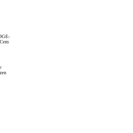
 DGE-
, Cem
e
tzen