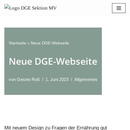
Bitte
beachten
Zum
Sie:
Inhalt
Diese
springen
Website
enthält
Startseite
»
Neue DGE-Webseite
ein
Neue DGE-Webseite
Barrierefreiheitssystem.
von
Gesine Roß
1. Juni 2023
Allgemeines
Mit neuem Design zu Fragen der Ernährung gut