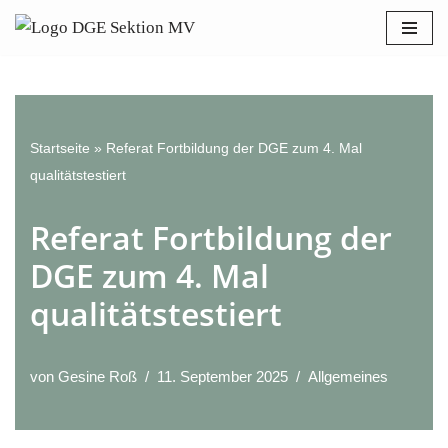
Bitte
beachten
Zum
Sie:
Inhalt
Diese
springen
Website
enthält
Startseite
»
Referat Fortbildung der DGE zum 4. Mal
ein
qualitätstestiert
Barrierefreiheitssystem.
Referat Fortbildung der
DGE zum 4. Mal
qualitätstestiert
von
Gesine Roß
11. September 2025
Allgemeines