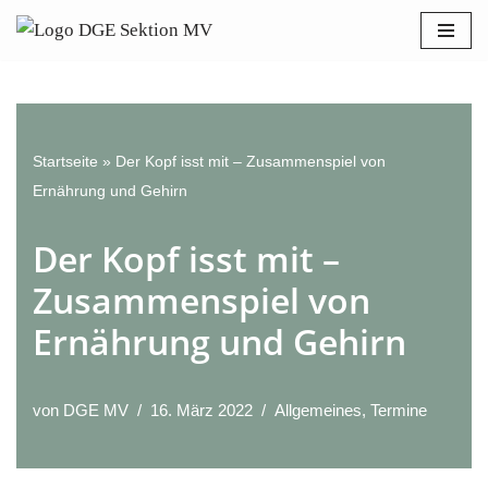
Bitte
beachten
Zum
Sie:
Inhalt
Diese
springen
Website
enthält
Startseite
»
Der Kopf isst mit – Zusammenspiel von
ein
Ernährung und Gehirn
Barrierefreiheitssystem.
Der Kopf isst mit –
Zusammenspiel von
Ernährung und Gehirn
von
DGE MV
16. März 2022
Allgemeines
,
Termine