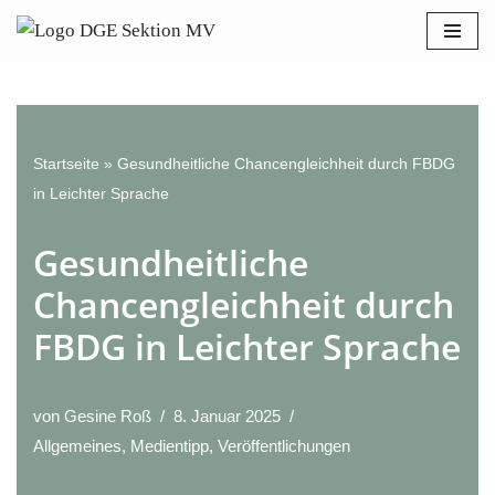
Bitte
beachten
Zum
Sie:
Inhalt
Diese
springen
Website
enthält
Startseite
»
Gesundheitliche Chancengleichheit durch FBDG
ein
in Leichter Sprache
Barrierefreiheitssystem.
Gesundheitliche
Chancengleichheit durch
FBDG in Leichter Sprache
von
Gesine Roß
8. Januar 2025
Allgemeines
,
Medientipp
,
Veröffentlichungen