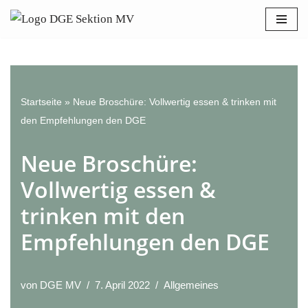
Bitte
beachten
Zum
Sie:
Inhalt
Diese
springen
Website
enthält
Startseite
»
Neue Broschüre: Vollwertig essen & trinken mit
ein
den Empfehlungen den DGE
Barrierefreiheitssystem.
Neue Broschüre:
Vollwertig essen &
trinken mit den
Empfehlungen den DGE
von
DGE MV
7. April 2022
Allgemeines